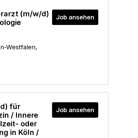
rarzt (m/w/d)
Job ansehen
ologie
in-Westfalen
,
d) für
Job ansehen
in / Innere
lzeit- oder
ng in Köln /