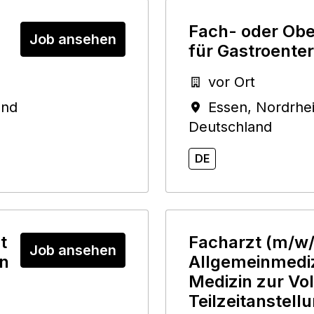
Fach- oder Obe
Job ansehen
für Gastroenter
vor Ort
and
Essen
,
Nordrhe
Deutschland
DE
t
Facharzt (m/w/
Job ansehen
in
Allgemeinmediz
Medizin zur Vol
Teilzeitanstellu